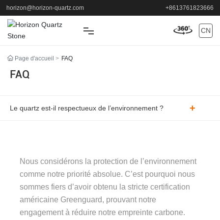
horizon@horizon-quartz.com
+8613761823666
CN
MAISON
Page d'accueil
FAQ
FAQ
DES PRODUITS
Le quartz est-il respectueux de l’environnement ?
APPLICATION
SOUTIEN
Nous considérons la protection de l’environnement
À PROPOS
comme notre priorité absolue. C’est pourquoi nous
sommes fiers d’avoir obtenu la stricte certification
NOUVELLES
américaine Greenguard, prouvant notre
engagement à réduire notre empreinte carbone.
CONTACT