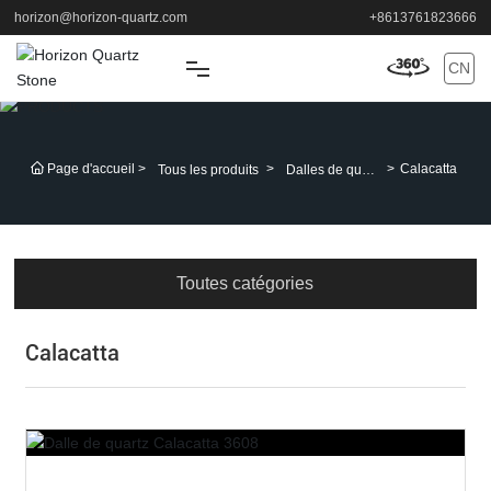
horizon@horizon-quartz.com
+8613761823666
CN
MAISON
Page d'accueil
Calacatta
Tous les produits
Dalles de quart
DES PRODUITS
z
APPLICATION
Toutes catégories
SOUTIEN
Calacatta
À PROPOS
NOUVELLES
CONTACT