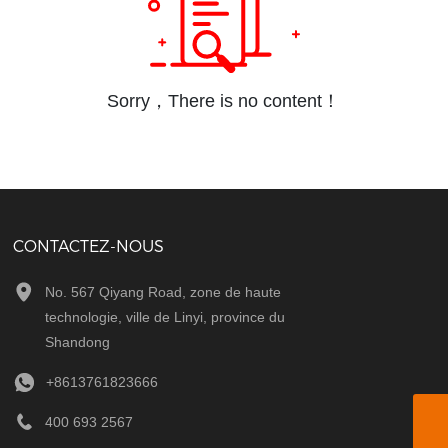
Sorry，There is no content！
CONTACTEZ-NOUS
No. 567 Qiyang Road, zone de haute
technologie, ville de Linyi, province du
Shandong
+8613761823666
400 693 2567
horizon@horizon-quartz.com