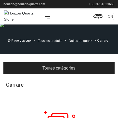
horizon@horizon-quartz.com
+8613761823666
CN
MAISON
Page d'accueil
Carrare
Tous les produits
Dalles de quartz
DES PRODUITS
APPLICATION
Toutes catégories
SOUTIEN
Carrare
À PROPOS
NOUVELLES
CONTACT